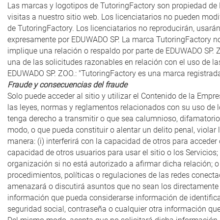
Las marcas y logotipos de TutoringFactory son propiedad de 
visitas a nuestro sitio web. Los licenciatarios no pueden mod
de TutoringFactory. Los licenciatarios no reproducirán, usar
expresamente por EDUWADO SP. La marca TutoringFactory no p
implique una relación o respaldo por parte de EDUWADO SP. Z
una de las solicitudes razonables en relación con el uso de
EDUWADO SP. ZOO.: "TutoringFactory es una marca registrad
Fraude y consecuencias del fraude
Solo puede acceder al sitio y utilizar el Contenido de la Emp
las leyes, normas y reglamentos relacionados con su uso de los
tenga derecho a transmitir o que sea calumnioso, difamatorio,
modo, o que pueda constituir o alentar un delito penal, violar
manera: (i) interferirá con la capacidad de otros para acceder
capacidad de otros usuarios para usar el sitio o los Servicios;
organización si no está autorizado a afirmar dicha relación; o 
procedimientos, políticas o regulaciones de las redes conecta
amenazará o discutirá asuntos que no sean los directamente
información que pueda considerarse información de identifica
seguridad social, contraseña o cualquier otra información que