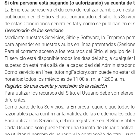
Si otra persona está pagando (o autorizando) su cuenta de 
La Empresa se reserva el derecho de realizar cambios en est
publicación en el Sitio y el uso continuado del sitio, los Ser
de estas Condiciones generales tal y como se publican en el si
Descripción de los servicios
Mediante nuestros Servicios, Sitio y Software, la Empresa permi
para aprender en nuestras aulas en línea patentadas (Sesione
Para el correcto acceso a los recursos del Sitio, el equipo de
El servicio está disponible todos los días del año, a cualquie
superación está más allá de la capacidad del Administrador de
Como servicio en línea, tutoringFactory.com puede no estar d
horarios: todos los miércoles de 11:00 a. m. a 12:00 a. m.
Registro de una cuenta y rescisión de la relación
Para utilizar los recursos del Sitio, el Usuario debe someterse
diferentes.
Como parte de los Servicios, la Empresa requiere que todos los
razonables para confirmar la validez de las credenciales edu
Para utilizar los Servicios, deberá registrarse en el Sitio y 
Cada Usuario solo puede tener una Cuenta de Usuario activa 
no utilizar el nombre de usuario y la contraseña de otro Usuar