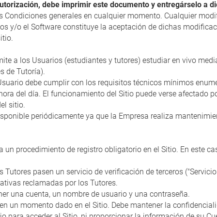
tutorización, debe imprimir este documento y entregárselo a d
as Condiciones generales en cualquier momento. Cualquier modi
vicios y/o el Software constituye la aceptación de dichas modific
tio.
te a los Usuarios (estudiantes y tutores) estudiar en vivo median
s de Tutoría).
l Usuario debe cumplir con los requisitos técnicos mínimos enume
r hora del día. El funcionamiento del Sitio puede verse afectado 
l sitio.
isponible periódicamente ya que la Empresa realiza mantenimien
 a un procedimiento de registro obligatorio en el Sitio. En este 
 Tutores pasen un servicio de verificación de terceros ("Servicio
cativas reclamadas por los Tutores.
obtener una cuenta, un nombre de usuario y una contraseña.
en un momento dado en el Sitio. Debe mantener la confidenciali
io para acceder al Sitio, ni proporcionar la información de su Cu