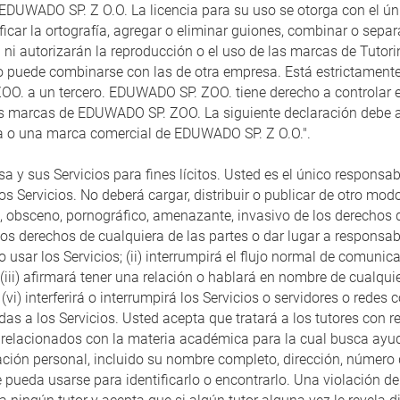
EDUWADO SP. Z O.O. La licencia para su uso se otorga con el ún
ificar la ortografía, agregar o eliminar guiones, combinar o sepa
án ni autorizarán la reproducción o el uso de las marcas de Tut
uede combinarse con las de otra empresa. Está estrictamente 
OO. a un tercero. EDUWADO SP. ZOO. tiene derecho a controlar 
 las marcas de EDUWADO SP. ZOO. La siguiente declaración debe
a o una marca comercial de EDUWADO SP. Z O.O.".
resa y sus Servicios para fines lícitos. Usted es el único respon
 Servicios. No deberá cargar, distribuir o publicar de otro modo
 obsceno, pornográfico, amenazante, invasivo de los derechos de 
 los derechos de cualquiera de las partes o dar lugar a responsab
 o usar los Servicios; (ii) interrumpirá el flujo normal de comun
 (iii) afirmará tener una relación o hablará en nombre de cualqui
(vi) interferirá o interrumpirá los Servicios o servidores o redes
das a los Servicios. Usted acepta que tratará a los tutores con 
 relacionados con la materia académica para la cual busca ayud
ción personal, incluido su nombre completo, dirección, número d
 pueda usarse para identificarlo o encontrarlo. Una violación d