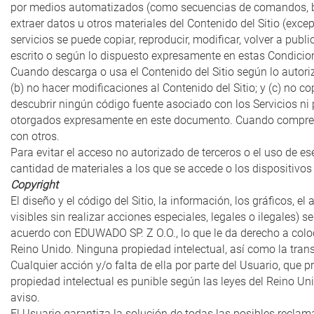
por medios automatizados (como secuencias de comandos, bots
extraer datos u otros materiales del Contenido del Sitio (exc
servicios se puede copiar, reproducir, modificar, volver a publ
escrito o según lo dispuesto expresamente en estas Condicio
Cuando descarga o usa el Contenido del Sitio según lo autori
(b) no hacer modificaciones al Contenido del Sitio; y (c) no co
descubrir ningún código fuente asociado con los Servicios ni 
otorgados expresamente en este documento. Cuando compre una
con otros.
Para evitar el acceso no autorizado de terceros o el uso de e
cantidad de materiales a los que se accede o los dispositivos
Copyright
El diseño y el código del Sitio, la información, los gráficos, el
visibles sin realizar acciones especiales, legales o ilegales
acuerdo con EDUWADO SP. Z O.O., lo que le da derecho a coloca
Reino Unido. Ninguna propiedad intelectual, así como la trans
Cualquier acción y/o falta de ella por parte del Usuario, que
propiedad intelectual es punible según las leyes del Reino Uni
aviso.
El Usuario garantiza la solución de todas las posibles reclama