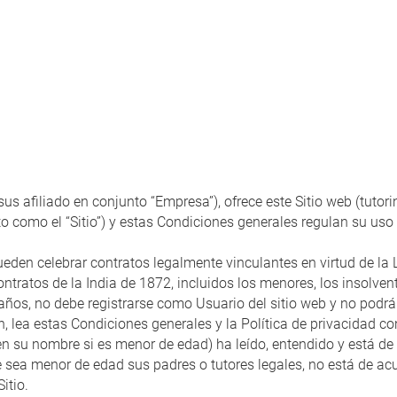
us afiliado en conjunto “Empresa”), ofrece este Sitio web (tutor
to como el “Sitio”) y estas Condiciones generales regulan su uso 
ueden celebrar contratos legalmente vinculantes en virtud de la
ntratos de la India de 1872, incluidos los menores, los insolvent
años, no debe registrarse como Usuario del sitio web y no podrá r
, lea estas Condiciones generales y la Política de privacidad con
l en su nombre si es menor de edad) ha leído, entendido y está d
que sea menor de edad sus padres o tutores legales, no está de a
itio.