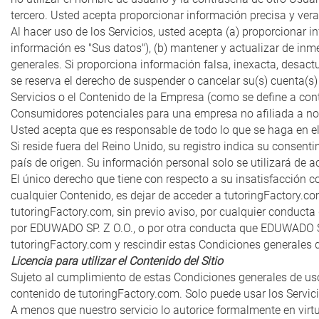
tercero. Usted acepta proporcionar información precisa y veraz
Al hacer uso de los Servicios, usted acepta (a) proporcionar in
información es "Sus datos"), (b) mantener y actualizar de in
generales. Si proporciona información falsa, inexacta, desac
se reserva el derecho de suspender o cancelar su(s) cuenta(s) 
Servicios o el Contenido de la Empresa (como se define a conti
Consumidores potenciales para una empresa no afiliada a no
Usted acepta que es responsable de todo lo que se haga en el S
Si reside fuera del Reino Unido, su registro indica su consen
país de origen. Su información personal solo se utilizará de a
El único derecho que tiene con respecto a su insatisfacción c
cualquier Contenido, es dejar de acceder a tutoringFactory.c
tutoringFactory.com, sin previo aviso, por cualquier conduct
por EDUWADO SP. Z O.O., o por otra conducta que EDUWADO SP. 
tutoringFactory.com y rescindir estas Condiciones generales 
Licencia para utilizar el Contenido del Sitio
Sujeto al cumplimiento de estas Condiciones generales de uso, 
contenido de tutoringFactory.com. Solo puede usar los Servic
A menos que nuestro servicio lo autorice formalmente en virtu