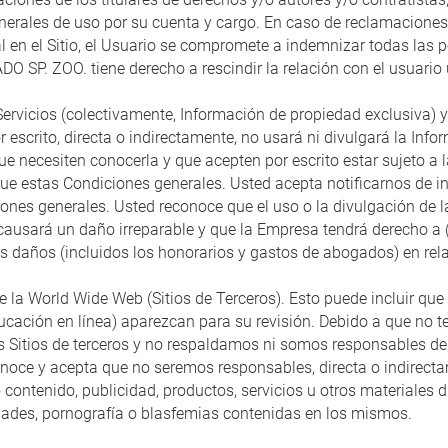
enerales de uso por su cuenta y cargo. En caso de reclamacione
tual en el Sitio, el Usuario se compromete a indemnizar todas l
SP. ZOO. tiene derecho a rescindir la relación con el usuario u
rvicios (colectivamente, Información de propiedad exclusiva) y 
 escrito, directa o indirectamente, no usará ni divulgará la In
 necesiten conocerla y que acepten por escrito estar sujeto a l
que estas Condiciones generales. Usted acepta notificarnos de i
iones generales. Usted reconoce que el uso o la divulgación de 
usará un daño irreparable y que la Empresa tendrá derecho a (i
 los daños (incluidos los honorarios y gastos de abogados) en re
de la World Wide Web (Sitios de Terceros). Esto puede incluir qu
cación en línea) aparezcan para su revisión. Debido a que no te
 Sitios de terceros y no respaldamos ni somos responsables de n
conoce y acepta que no seremos responsables, directa o indirec
 contenido, publicidad, productos, servicios u otros materiales d
idades, pornografía o blasfemias contenidas en los mismos.