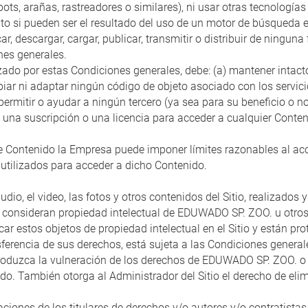
, arañas, rastreadores o similares), ni usar otras tecnologías
epto si pueden ser el resultado del uso de un motor de búsqueda 
icar, descargar, cargar, publicar, transmitir o distribuir de ning
nes generales.
zado por estas Condiciones generales, debe: (a) mantener intact
piar ni adaptar ningún código de objeto asociado con los servicio
permitir o ayudar a ningún tercero (ya sea para su beneficio o 
 suscripción o una licencia para acceder a cualquier Contenido
se Contenido la Empresa puede imponer límites razonables al acce
 utilizados para acceder a dicho Contenido.
 audio, el video, las fotos y otros contenidos del Sitio, realizado
) se consideran propiedad intelectual de EDUWADO SP. ZOO. u otr
r estos objetos de propiedad intelectual en el Sitio y están pro
ferencia de sus derechos, está sujeta a las Condiciones general
 produzca la vulneración de los derechos de EDUWADO SP. ZOO. o 
do. También otorga al Administrador del Sitio el derecho de elimi
ciones de los titulares de derechos y/o autores y/o contratistas