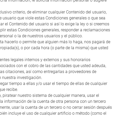
cha información, le solicita información personal o sugiere
usivo criterio, de eliminar cualquier Contenido del usuario,
o de usuario que viole estas Condiciones generales o que sea
el Contenido del usuario si así lo exige la ley o si creemos
plir estas Condiciones generales, responder a reclamaciones
rsonal o la de nuestros usuarios y el público.
nta hacerlo o permite que alguien más lo haga, nos pagará de
propiada(s), o por cada hora (o parte de la misma) que usted
ntes legales internos y externos y sus honorarios
 asociados con el cobro de las cantidades que usted adeuda,
esas citaciones, así como entregarlas a proveedores de
 nuestra investigación.
gar tiempo a ellas y/o usar el tiempo de ellas de cualquier
ue recibe.
, piratear nuestro sistema de cualquier manera, usar el
 la información de la cuenta de otra persona con un tercero
mente, usar la cuenta de un tercero o no cerrar sesión después
én incluye el uso de cualquier artificio o método (como el