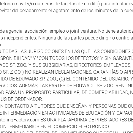
fono móvil y/o números de tarjetas de crédito) para intentar evita
evitar deliberadamente el agotamiento de los minutos de la cuen
de agencia, asociación, empleo o joint venture. No tiene autori
 independientes. Ninguna de las partes puede dirigir o controlar
a.
N TODAS LAS JURISDICCIONES EN LAS QUE LAS CONDICIONES 
SPONIBILIDAD" Y "CON TODOS LOS DEFECTOS" Y SIN GARANTÍAS
DO SP. ZOO. Y SUS SUBSIDIARIAS, DIRECTORES, EMPLEADOS
P. Z OO") NO REALIZAN DECLARACIONES, GARANTÍAS O APRO
ENIDO DE EDUWADO SP. ZOO.; (C) EL CONTENIDO DEL USUARIO;
SERVICIOS. ADEMÁS, LAS PARTES DE EDUWADO SP. ZOO. RENUN
DAD PARA UN PROPÓSITO PARTICULAR, DE COMERCIABILIDAD, 
IRUS DE ORDENADOR.
EN CONTACTO A TUTORES QUE ENSEÑAN Y PERSONAS QUE QUI
DE INTERMEDIACIÓN EN ACTIVIDADES DE EDUCACIÓN Y CAPAC
. tutoringFactory.com ES UNA PLATAFORMA DE PRESTADORES
S INTERMEDIARIOS EN EL COMERCIO ELECTRÓNICO.