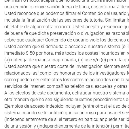
Del mismo modo, acepta que no solicitará dicha información a 
una reunión o conversación fuera de línea, nos informará de i
Usted reconoce que podemos filtrar el Contenido del usuario y 
incluida la finalización de las sesiones de tutoría. Sin limit
objetable de alguna otra manera. Usted acepta y reconoce que
de buena fe que dicha preservación o divulgación es razonab
sobre que cualquier Contenido de usuario viole los derechos d
Usted acepta que si defrauda o accede a nuestro sistema (o T
inmediato $ 50 por hora, más todos los costes incurridos en r
(a) obtenga de manera inapropiada, (b) use y/o (c) permita que
Usted acepta que nuestro coste de investigación siempre será
relacionados, así como los honorarios de los investigadores f
como pueden ser entre otros los costes relacionados con la so
servicios de Internet, compañías telefónicas, escuelas y otr
A los efectos de este documento, defraudar nuestro sistema o 
otra manera que no sea siguiendo nuestros procedimientos defi
Ejemplos de acceso indebido incluyen (entre otros) el uso de 
sistema cuando se le notificó que su permiso para usar el ser
(independientemente de si el tercero en particular puede ser 
de una sesión y (independientemente de la intención) permiti