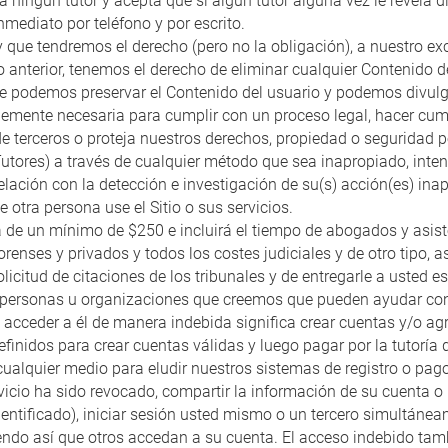
ningún tutor y acepta que si algún tutor alguna vez le revela di
nmediato por teléfono y por escrito.
que tendremos el derecho (pero no la obligación), a nuestro excl
ar lo anterior, tenemos el derecho de eliminar cualquier Contenid
 podemos preservar el Contenido del usuario y podemos divulgar 
lemente necesaria para cumplir con un proceso legal, hacer cum
e terceros o proteja nuestros derechos, propiedad o seguridad pe
utores) a través de cualquier método que sea inapropiado, inte
elación con la detección e investigación de su(s) acción(es) ina
 otra persona use el Sitio o sus servicios.
 de un mínimo de $250 e incluirá el tiempo de abogados y asiste
orenses y privados y todos los costes judiciales y de otro tipo,
licitud de citaciones de los tribunales y de entregarle a usted 
as personas u organizaciones que creemos que pueden ayudar con
acceder a él de manera indebida significa crear cuentas y/o agre
nidos para crear cuentas válidas y luego pagar por la tutoría q
cualquier medio para eludir nuestros sistemas de registro o pago
vicio ha sido revocado, compartir la información de su cuenta o
identificado), iniciar sesión usted mismo o un tercero simultánea
endo así que otros accedan a su cuenta. El acceso indebido tambi