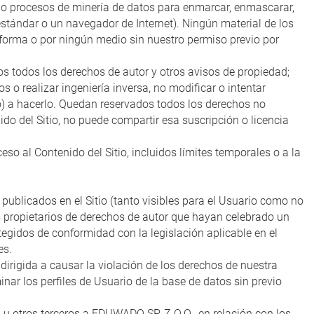
 o procesos de minería de datos para enmarcar, enmascarar,
estándar o un navegador de Internet). Ningún material de los
una forma o por ningún medio sin nuestro permiso previo por
os todos los derechos de autor y otros avisos de propiedad;
s o realizar ingeniería inversa, no modificar o intentar
no) a hacerlo. Quedan reservados todos los derechos no
 del Sitio, no puede compartir esa suscripción o licencia
so al Contenido del Sitio, incluidos límites temporales o a la
s y publicados en el Sitio (tanto visibles para el Usuario como no
os propietarios de derechos de autor que hayan celebrado un
tegidos de conformidad con la legislación aplicable en el
es.
dirigida a causar la violación de los derechos de nuestra
nar los perfiles de Usuario de la base de datos sin previo
, u otros terceros a EDUWADO SP. Z O.O., en relación con los