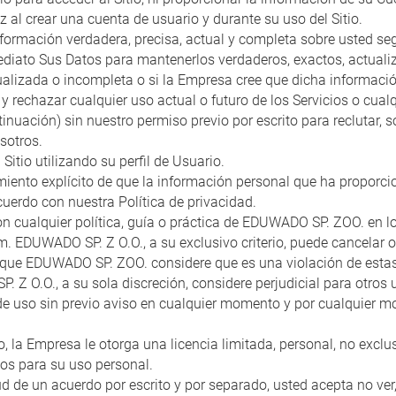
 al crear una cuenta de usuario y durante su uso del Sitio.
formación verdadera, precisa, actual y completa sobre usted según
mediato Sus Datos para mantenerlos verdaderos, exactos, actuali
tualizada o incompleta o si la Empresa cree que dicha informació
y rechazar cualquier uso actual o futuro de los Servicios o cualq
nuación) sin nuestro permiso previo por escrito para reclutar, s
sotros.
itio utilizando su perfil de Usuario.
timiento explícito de que la información personal que ha proporc
cuerdo con nuestra Política de privacidad.
on cualquier política, guía o práctica de EDUWADO SP. ZOO. en l
om. EDUWADO SP. Z O.O., a su exclusivo criterio, puede cancelar
a que EDUWADO SP. ZOO. considere que es una violación de estas
Z O.O., a su sola discreción, considere perjudicial para otros
de uso sin previo aviso en cualquier momento y por cualquier mo
la Empresa le otorga una licencia limitada, personal, no exclusi
ios para su uso personal.
d de un acuerdo por escrito y por separado, usted acepta no ver,