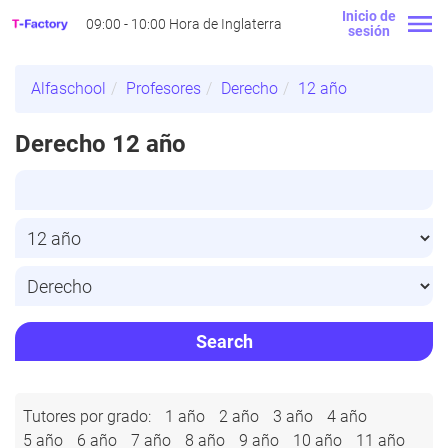
Inicio de
09:00 - 10:00 Hora de Inglaterra
sesión
Alfaschool
Profesores
Derecho
12 año
Derecho 12 año
Search
Tutores por grado:
1 año
2 año
3 año
4 año
5 año
6 año
7 año
8 año
9 año
10 año
11 año