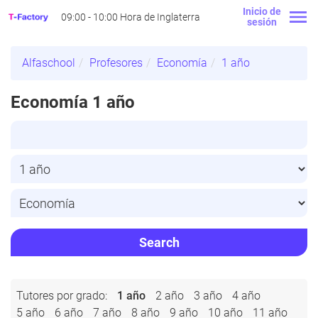
Inicio de
09:00 - 10:00 Hora de Inglaterra
sesión
Alfaschool
Profesores
Economía
1 año
Economía 1 año
Search
Tutores por grado:
1 año
2 año
3 año
4 año
5 año
6 año
7 año
8 año
9 año
10 año
11 año