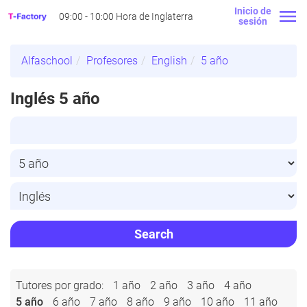
Inicio de
09:00 - 10:00 Hora de Inglaterra
sesión
Alfaschool
Profesores
English
5 año
Inglés 5 año
Search
Tutores por grado:
1 año
2 año
3 año
4 año
5 año
6 año
7 año
8 año
9 año
10 año
11 año