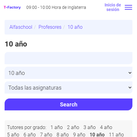
Inicio de
09:00 - 10:00 Hora de Inglaterra
sesión
Alfaschool
Profesores
10 año
10 año
Search
Tutores por grado:
1 año
2 año
3 año
4 año
5 año
6 año
7 año
8 año
9 año
10 año
11 año