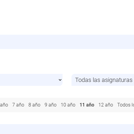
 año
7 año
8 año
9 año
10 año
11 año
12 año
Todos l