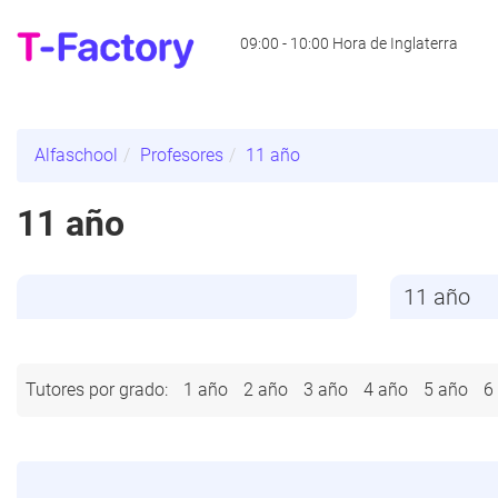
09:00 - 10:00 Hora de Inglaterra
Alfaschool
Profesores
11 año
11 año
Tutores por grado:
1 año
2 año
3 año
4 año
5 año
6