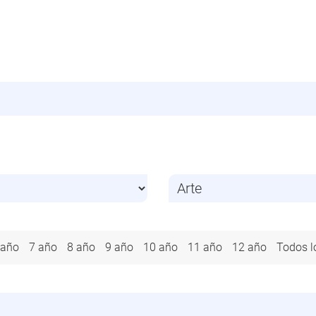
 año
7 año
8 año
9 año
10 año
11 año
12 año
Todos l