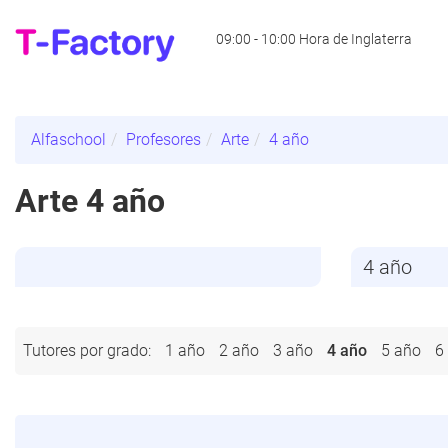
09:00 - 10:00 Hora de Inglaterra
Alfaschool
Profesores
Arte
4 año
Arte 4 año
Tutores por grado:
1 año
2 año
3 año
4 año
5 año
6