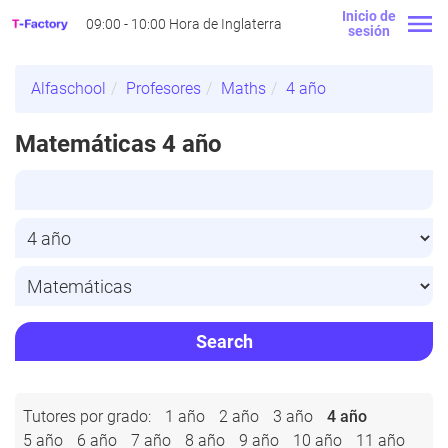
Inicio de
09:00 - 10:00 Hora de Inglaterra
sesión
Alfaschool
Profesores
Maths
4 año
Matemáticas 4 año
Search
Tutores por grado:
1 año
2 año
3 año
4 año
5 año
6 año
7 año
8 año
9 año
10 año
11 año