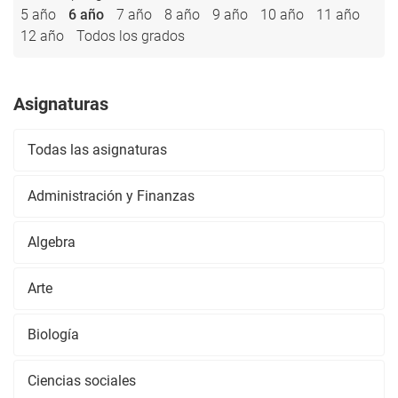
5 año
6 año
7 año
8 año
9 año
10 año
11 año
12 año
Todos los grados
Asignaturas
Todas las asignaturas
Administración y Finanzas
Algebra
Arte
Biología
Ciencias sociales