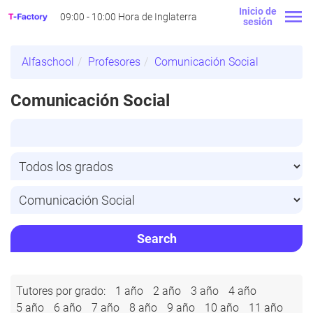
Inicio de
09:00 - 10:00 Hora de Inglaterra
sesión
Alfaschool
Profesores
Comunicación Social
Comunicación Social
Search
Tutores por grado:
1 año
2 año
3 año
4 año
5 año
6 año
7 año
8 año
9 año
10 año
11 año