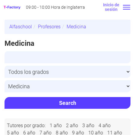
Inicio de
09:00 - 10:00 Hora de Inglaterra
sesión
Alfaschool
Profesores
Medicina
Medicina
Search
Tutores por grado:
1 año
2 año
3 año
4 año
5 año
6 año
7 año
8 año
9 año
10 año
11 año